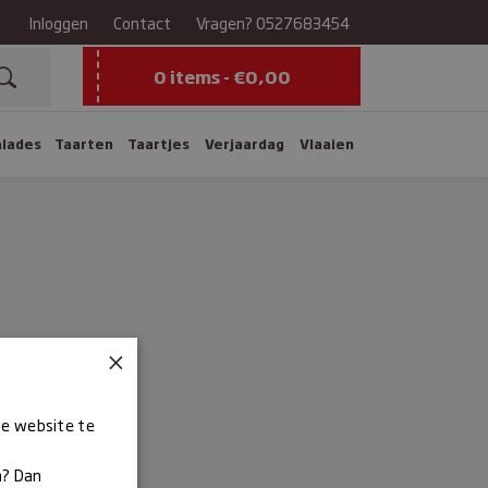
Inloggen
Contact
Vragen?
0527683454
0 items -
€
0,00
alades
Taarten
Taartjes
Verjaardag
Vlaaien
×
ze website te
n? Dan