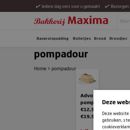
Iedere dag vers voor u gemaakt
Bezorgen 
Bavaroispudding
Bolletjes
Brood
Broodjes
pompadour
Home
>
pompadour
Advocaat
Deze webs
pompadour
€
12,50
-
Deze website 
Prijsklasse:
€
19,50
gebruiken, ste
€12,50
cookieverklari
tot