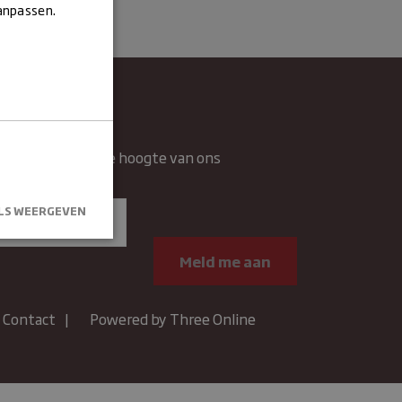
aanpassen.
wsbrief
rief en blijft op de hoogte van ons
n.
LS WEERGEVEN
kersaanmelding
Contact
Powered by Three Online
.
um
Omschrijving