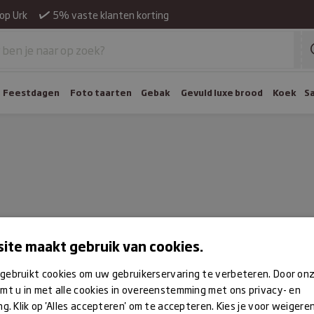
op Urk
5% vaste klanten korting
Feestdagen
Foto taarten
Gebak
Gevuld luxe brood
Koek
S
ite maakt gebruik van cookies.
gebruikt cookies om uw gebruikerservaring te verbeteren. Door on
mt u in met alle cookies in overeenstemming met ons privacy- en
ng. Klik op 'Alles accepteren' om te accepteren. Kies je voor weigere