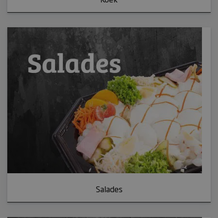
sbjs_current
Aanbieder /
Naam
Vervaldatum
Domein
sbjs_migrations
.bakkerijmaxima.nl
Sessie
sbjs_current_add
.bakkerijmaxima.nl
Sessie
sbjs_first_add
.bakkerijmaxima.nl
Sessie
sbjs_first
.bakkerijmaxima.nl
Sessie
Salades