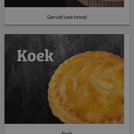
CookieScriptConsent
Gevuld luxe brood
sbjs_udata
woocommerce_items_in_cart
woocommerce_cart_hash
Koek