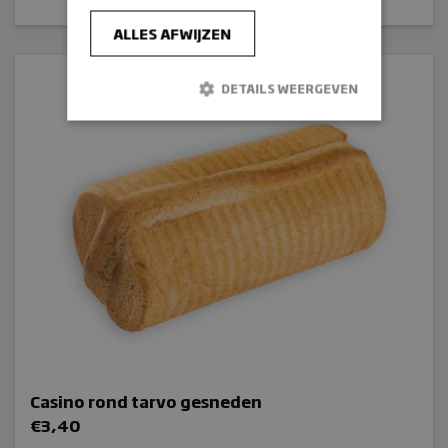
ALLES AFWIJZEN
DETAILS WEERGEVEN
Strikt noodzakelijk
Prestatie
Targeting
Functioneel
Strikt noodzakelijke cookies maken de
kernfunctionaliteiten van de website mogelijk,
zoals gebruikersaanmelding en
accountbeheer. De website kan niet goed
worden gebruikt zonder de strikt
noodzakelijke cookies.
Naam
sbjs_session
Casino rond tarvo gesneden
wp_woocommerce_session_[abcdef0123456789]
{32}
€
3,40
_GRECAPTCHA