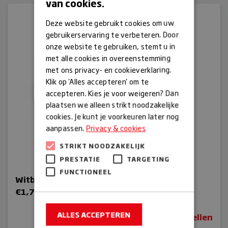
van cookies.
Deze website gebruikt cookies om uw
gebruikerservaring te verbeteren. Door
onze website te gebruiken, stemt u in
met alle cookies in overeenstemming
met ons privacy- en cookieverklaring.
Klik op 'Alles accepteren' om te
accepteren. Kies je voor weigeren? Dan
plaatsen we alleen strikt noodzakelijke
cookies. Je kunt je voorkeuren later nog
aanpassen.
Privacy & cookies
STRIKT NOODZAKELIJK
PRESTATIE
TARGETING
FUNCTIONEEL
Witbrood gesneden
Prijsklasse:
€
1,70
-
€
3,25
€1,70
ALLES ACCEPTEREN
tot
Bestellen
€3,25