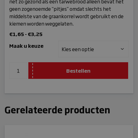
net zo gezond als een tarwebrood alleen bevat het
geen zogenoemde “pitjes” omdat slechts het
middelste van de graankorrel wordt gebruikt en de
kiemen worden weggelaten.
Prijsklasse:
€
1,65
-
€
3,25
€1,65
Maak u keuze
tot
€3,25
Bestellen
Gerelateerde producten