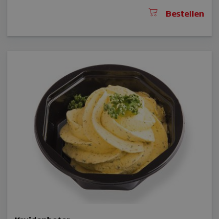
Bestellen
CookieScriptConsent
sbjs_udata
woocommerce_items_in_cart