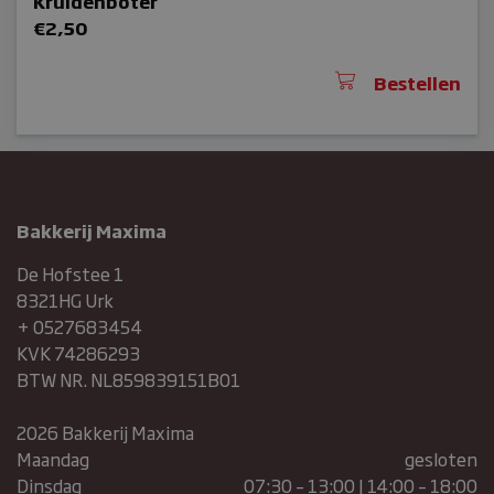
Kruidenboter
€
2,50
woocommerce_cart_hash
Bestellen
sbjs_current
Bakkerij Maxima
De Hofstee 1
8321HG Urk
+ 0527683454
KVK 74286293
BTW NR. NL859839151B01
Aanbieder /
Naam
Vervaldatum
Domein
2026 Bakkerij Maxima
sbjs_migrations
.bakkerijmaxima.nl
Sessie
Maandag
gesloten
sbjs_current_add
.bakkerijmaxima.nl
Sessie
Dinsdag
07:30 – 13:00 | 14:00 – 18:00
sbjs_first_add
.bakkerijmaxima.nl
Sessie