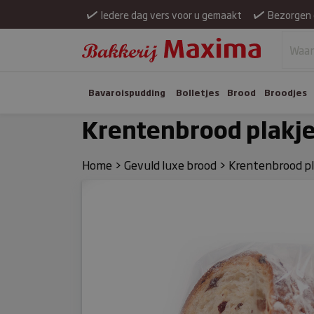
Iedere dag vers voor u gemaakt
Bezorgen 
Bavaroispudding
Bolletjes
Brood
Broodjes
Krentenbrood plakj
Home
>
Gevuld luxe brood
>
Krentenbrood pl