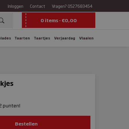
Inloggen
Contact
Vragen?
0527683454
0 items -
€
0,00
alades
Taarten
Taartjes
Verjaardag
Vlaaien
kjes
 2 punten!
Bestellen