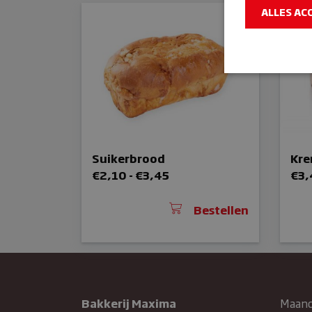
ALLES AC
Strikt noodzake
en accountbehee
Suikerbrood
Kr
Naam
Prijsklasse:
€
2,10
-
€
3,45
€
3,
sbjs_sessio
€2,10
tot
wp_woocom
Bestellen
{32}
€3,45
_GRECAPTC
Bakkerij Maxima
Maan