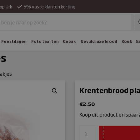
op Urk
5% vaste klanten korting
Feestdagen
Foto taarten
Gebak
Gevuld luxe brood
Koek
S
es
akjes
Krentenbrood pla
€
2,50
Koop dit product en spaar