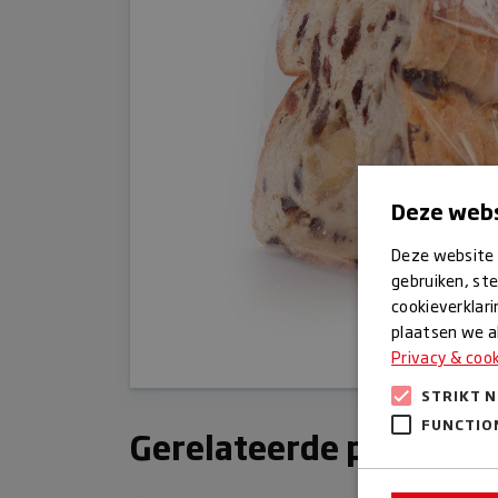
Deze webs
Deze website 
gebruiken, ste
cookieverklari
plaatsen we al
Privacy & coo
STRIKT 
FUNCTIO
Gerelateerde producte