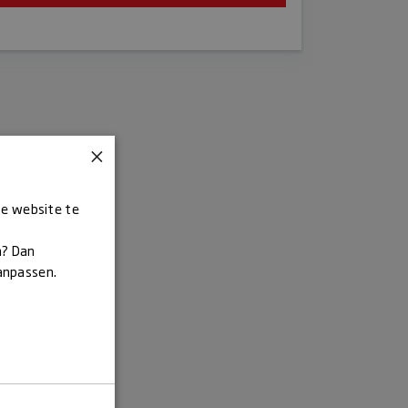
×
ze website te
n? Dan
aanpassen.