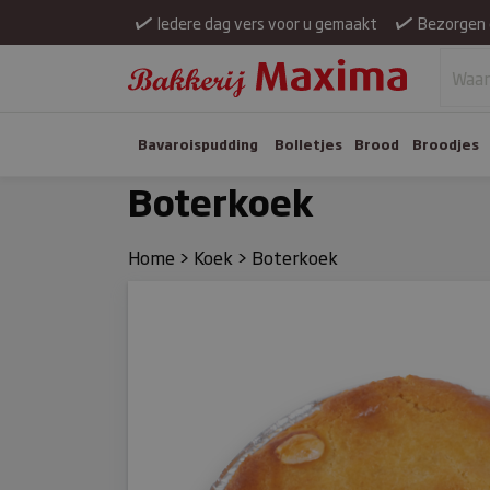
Iedere dag vers voor u gemaakt
Bezorgen 
Bavaroispudding
Bolletjes
Brood
Broodjes
Boterkoek
Home
>
Koek
>
Boterkoek