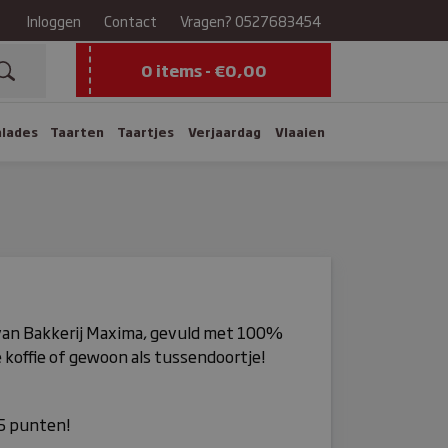
Inloggen
Contact
Vragen?
0527683454
0 items -
€
0,00
alades
Taarten
Taartjes
Verjaardag
Vlaaien
van Bakkerij Maxima, gevuld met 100%
e koffie of gewoon als tussendoortje!
 5 punten!