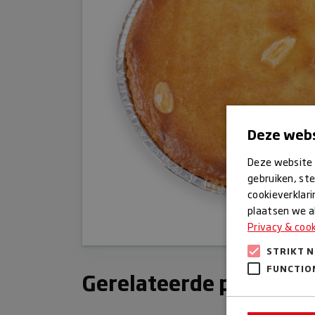
Deze webs
Deze website 
gebruiken, ste
cookieverklari
plaatsen we al
Privacy & coo
STRIKT 
FUNCTIO
Gerelateerde producte