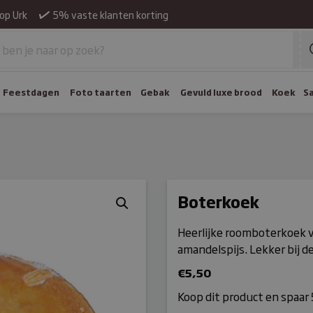
op Urk
5% vaste klanten korting
Feestdagen
Foto taarten
Gebak
Gevuld luxe brood
Koek
S
Boterkoek
Heerlijke roomboterkoek 
amandelspijs. Lekker bij d
€
5,50
Koop dit product en spaar