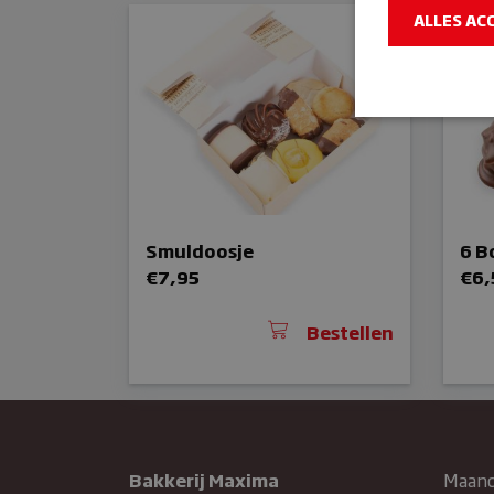
ALLES AC
Strikt noodzake
en accountbehee
Smuldoosje
6 B
Naam
€
7,95
€
6,
sbjs_sessio
wp_woocom
Bestellen
{32}
_GRECAPTC
Bakkerij Maxima
Maan