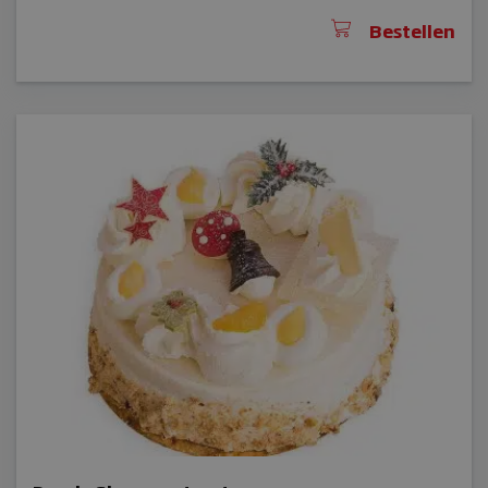
Bestellen
sbjs_udata
woocommerce_items_in_cart
woocommerce_cart_hash
sbjs_current