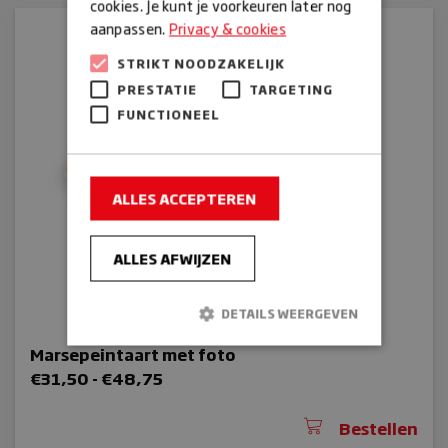
cookies. Je kunt je voorkeuren later nog
aanpassen.
Privacy & cookies
STRIKT NOODZAKELIJK
PRESTATIE
TARGETING
FUNCTIONEEL
ALLES ACCEPTEREN
ALLES AFWIJZEN
DETAILS WEERGEVEN
Marsepeintaart met foto
Prijsklasse:
€
31,50
-
€
48,75
Strikt noodzakelijk
Prestatie
€31,50
Targeting
Functioneel
tot
Bestellen
Strikt noodzakelijke cookies maken de