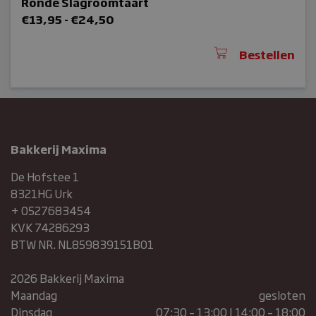
Ronde Slagroomtaart
Prijsklasse:
€
13,95
-
€
24,50
€13,95
tot
Bestellen
€24,50
Aanbieder /
Naam
Vervaldatum
Domein
sbjs_migrations
.bakkerijmaxima.nl
Sessie
sbjs_current_add
.bakkerijmaxima.nl
Sessie
Bakkerij Maxima
sbjs_first_add
.bakkerijmaxima.nl
Sessie
De Hofstee 1
sbjs_first
.bakkerijmaxima.nl
Sessie
8321HG Urk
+ 0527683454
KVK 74286293
BTW NR. NL859839151B01
2026 Bakkerij Maxima
Maandag
gesloten
Dinsdag
07:30 – 13:00 | 14:00 – 18:00