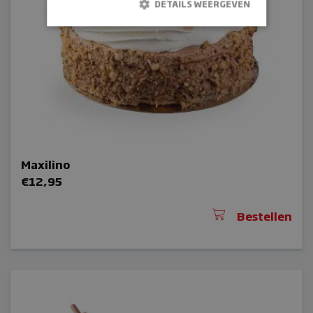
DETAILS WEERGEVEN
Strikt noodzakelijk
Prestatie
Targeting
Functioneel
Strikt noodzakelijke cookies maken de
kernfunctionaliteiten van de website mogelijk,
zoals gebruikersaanmelding en
accountbeheer. De website kan niet goed
worden gebruikt zonder de strikt
noodzakelijke cookies.
Maxilino
Naam
€
12,95
sbjs_session
Bestellen
wp_woocommerce_session_[abcdef0123456789]
{32}
_GRECAPTCHA