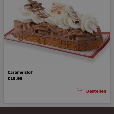
CookieScriptConsent
sbjs_udata
Caramelslof
woocommerce_items_in_cart
€
13,95
Bestellen
woocommerce_cart_hash