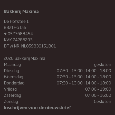
Bakkerij Maxima
sbjs_current
De Hofstee 1
8321HG Urk
+ 0527683454
KVK 74286293
BTW NR. NL859839151B01
2026 Bakkerij Maxima
Maandag
gesloten
Aanbieder /
Naam
Vervaldatum
Dinsdag
07:30 – 13:00 | 14:00 – 18:00
Domein
Woensdag
07:30 – 13:00 | 14:00 – 18:00
sbjs_migrations
.bakkerijmaxima.nl
Sessie
Donderdag
07:30 – 13:00 | 14:00 – 18:00
sbjs_current_add
.bakkerijmaxima.nl
Sessie
Vrijdag
07:00 – 19:00
sbjs_first_add
.bakkerijmaxima.nl
Sessie
Zaterdag
07:00 – 16:00
Zondag
Gesloten
sbjs_first
.bakkerijmaxima.nl
Sessie
Inschrijven voor de nieuwsbrief