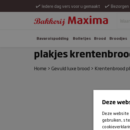
Iedere dag vers voor u gemaakt
Bezorgen 
Bavaroispudding
Bolletjes
Brood
Broodjes
plakjes krentenbroo
Home
>
Gevuld luxe brood
>
Krentenbrood pl
Deze webs
Deze website 
gebruiken, ste
cookieverklari