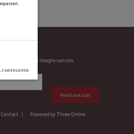
aanpassen.
wsbrief
rief en blijft op de hoogte van ons
n.
LS WEERGEVEN
kersaanmelding
.
Contact
Powered by Three Online
um
Omschrijving