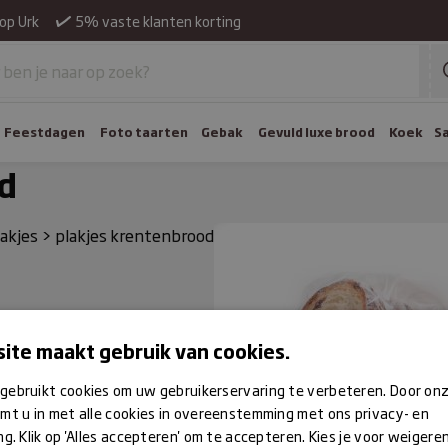
op Urk
5% vaste klanten korting
Feestdagen
Foto taarten
Gebak
Gevuld luxe brood
Koek
S
d
akjes
>
plakjes krentenbrood
ite maakt gebruik van cookies.
gebruikt cookies om uw gebruikerservaring te verbeteren. Door on
mt u in met alle cookies in overeenstemming met ons privacy- en
ng. Klik op 'Alles accepteren' om te accepteren. Kies je voor weigere