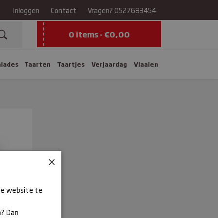
Inloggen
Contact
Vragen?
0527683454
0 items -
€
0,00
alades
Taarten
Taartjes
Verjaardag
Vlaaien
×
ze website te
n? Dan