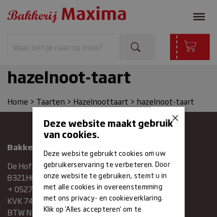
hazelnoot-taart
Home
>
Taarten
>
Hazelnoottaart
>
hazelnoot-taart
×
Deze website maakt gebruik
van cookies.
Bakkerij Maxima
Deze website gebruikt cookies om uw
gebruikerservaring te verbeteren. Door
De Hofstee 1
onze website te gebruiken, stemt u in
8321HG Urk
met alle cookies in overeenstemming
+ 0527683454
met ons privacy- en cookieverklaring.
KVK 74286293
Klik op 'Alles accepteren' om te
BTW NR. NL859839151B01