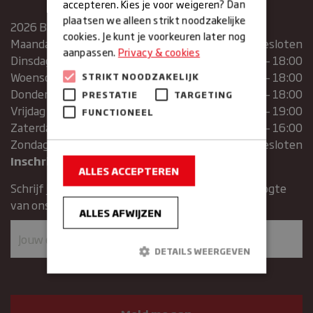
accepteren. Kies je voor weigeren? Dan
plaatsen we alleen strikt noodzakelijke
2026 Bakkerij Maxima
cookies. Je kunt je voorkeuren later nog
Maandag
gesloten
aanpassen.
Privacy & cookies
Dinsdag
07:30 – 13:00 | 14:00 – 18:00
Woensdag
07:30 – 13:00 | 14:00 – 18:00
STRIKT NOODZAKELIJK
Donderdag
07:30 – 13:00 | 14:00 – 18:00
PRESTATIE
TARGETING
Vrijdag
07:00 – 19:00
FUNCTIONEEL
Zaterdag
07:00 – 16:00
Zondag
Gesloten
Inschrijven voor de nieuwsbrief
ALLES ACCEPTEREN
Schrijf je in voor de nieuwsbrief en blijft op de hoogte
van ons assortiment en aanbiedingen.
ALLES AFWIJZEN
DETAILS WEERGEVEN
Strikt noodzakelijk
Prestatie