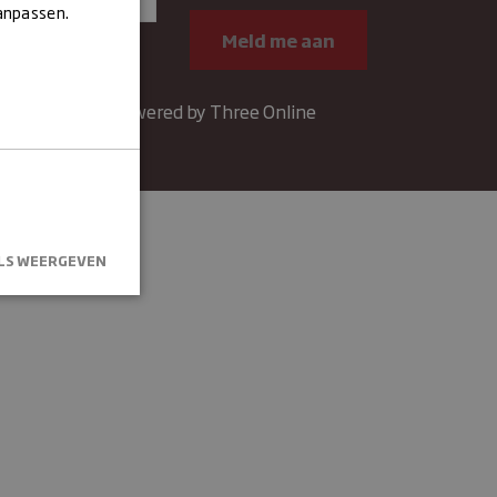
aanpassen.
Contact
Powered by Three Online
LS WEERGEVEN
kersaanmelding
.
um
Omschrijving