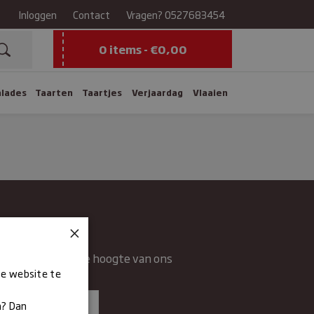
Inloggen
Contact
Vragen?
0527683454
0 items -
€
0,00
alades
Taarten
Taartjes
Verjaardag
Vlaaien
×
wsbrief
rief en blijft op de hoogte van ons
ze website te
n.
n? Dan