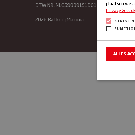
Donde
plaatsen we al
BTW NR. NL859839151B01
Privacy & coo
Vrijda
2026 Bakkerij Maxima
STRIKT 
Zater
Zonda
FUNCTIO
ALLES AC
Strikt noodzake
en accountbehee
Naam
sbjs_sessio