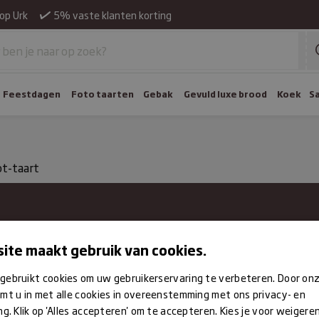
op Urk
5% vaste klanten korting
Feestdagen
Foto taarten
Gebak
Gevuld luxe brood
Koek
S
t-taart
dag
gesloten
Inschrijven voor de nieu
ite maakt gebruik van cookies.
ag
Schrijf je in voor de nieuwsb
07:30 – 13:00 | 14:00 – 18:00
gebruikt cookies om uw gebruikerservaring te verbeteren. Door on
assortiment en aanbiedinge
sdag
mt u in met alle cookies in overeenstemming met ons privacy- en
07:30 – 13:00 | 14:00 – 18:00
ng. Klik op 'Alles accepteren' om te accepteren. Kies je voor weigere