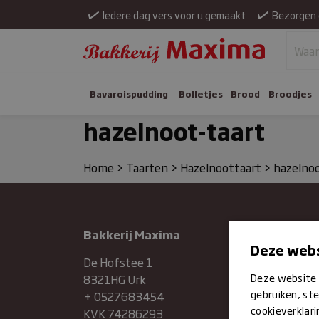
Iedere dag vers voor u gemaakt
Bezorgen 
Bavaroispudding
Bolletjes
Brood
Broodjes
hazelnoot-taart
Home
>
Taarten
>
Hazelnoottaart
>
hazelnoo
Bakkerij Maxima
Maan
Deze webs
Dinsd
De Hofstee 1
Deze website 
8321HG Urk
Woen
gebruiken, ste
+ 0527683454
cookieverklari
KVK 74286293