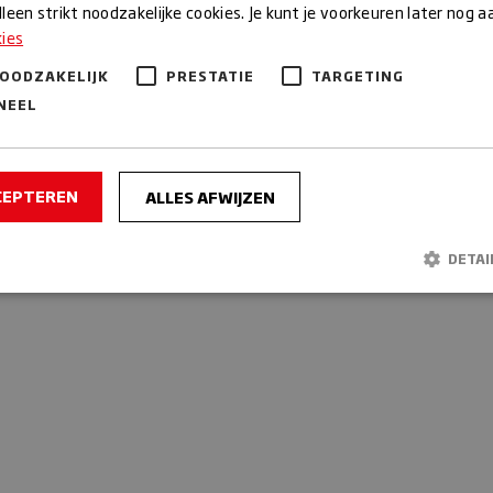
rdag
leen strikt noodzakelijke cookies. Je kunt je voorkeuren later nog 
07:30 – 13:00 | 14:00 – 18:00
kies
g
07:00 – 19:00
NOODZAKELIJK
PRESTATIE
TARGETING
dag
07:00 – 16:00
g
Gesloten
NEEL
Algemene voorwaarden
CEPTEREN
ALLES AFWIJZEN
DETAI
Strikt noodzakelijk
Prestatie
Targeting
Functioneel
lijke cookies maken de kernfunctionaliteiten van de website mogelijk, zoals gebrui
r. De website kan niet goed worden gebruikt zonder de strikt noodzakelijke cookies
Aanbieder /
Vervaldat
Domein
n
.bakkerijmaxima.nl
30 minuten