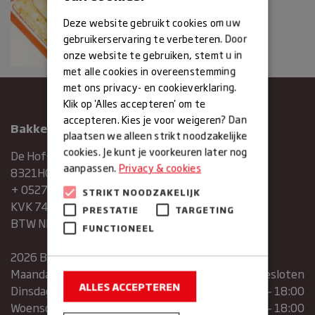
Deze website gebruikt cookies om uw
gebruikerservaring te verbeteren. Door
onze website te gebruiken, stemt u in
met alle cookies in overeenstemming
met ons privacy- en cookieverklaring.
Klik op 'Alles accepteren' om te
accepteren. Kies je voor weigeren? Dan
Bakkerij Maxima
plaatsen we alleen strikt noodzakelijke
cookies. Je kunt je voorkeuren later nog
De Hofstee 1
aanpassen.
Privacy & cookies
8321HG Urk
+ 0527683454
STRIKT NOODZAKELIJK
KVK 74286293
PRESTATIE
TARGETING
BTW NR. NL859839151B01
FUNCTIONEEL
2026 Bakkerij Maxima
Maandag
gesloten
ALLES ACCEPTEREN
Dinsdag
07:30 – 13:00 | 14:00 – 18:00
Woensdag
07:30 – 13:00 | 14:00 – 18:00