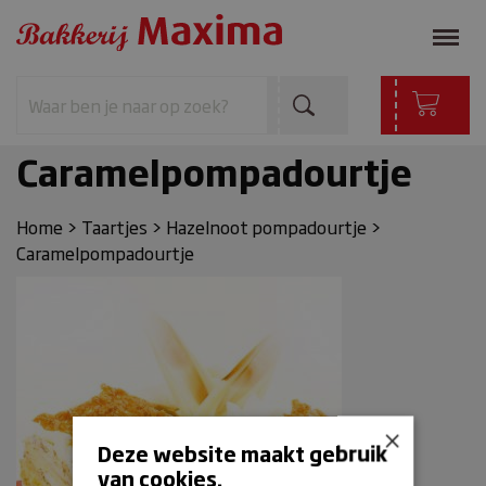
Caramelpompadourtje
Home
>
Taartjes
>
Hazelnoot pompadourtje
>
Caramelpompadourtje
×
Deze website maakt gebruik
van cookies.