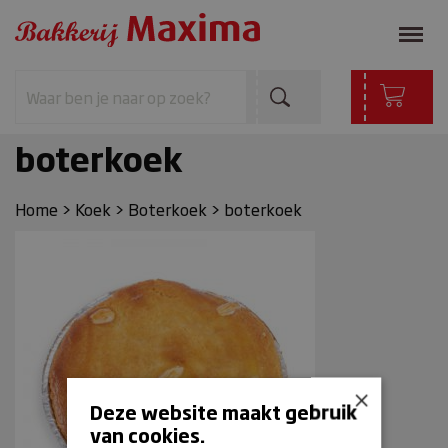
boterkoek
Home
>
Koek
>
Boterkoek
>
boterkoek
×
Deze website maakt gebruik
van cookies.