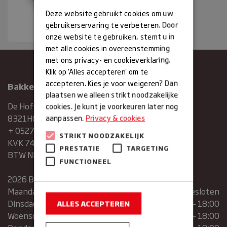
Deze website gebruikt cookies om uw
gebruikerservaring te verbeteren. Door
onze website te gebruiken, stemt u in
met alle cookies in overeenstemming
met ons privacy- en cookieverklaring.
Klik op 'Alles accepteren' om te
accepteren. Kies je voor weigeren? Dan
Bakkerij Maxima
plaatsen we alleen strikt noodzakelijke
De Hofstee 1
cookies. Je kunt je voorkeuren later nog
8321HG Urk
aanpassen.
Privacy & cookies
+ 0527683454
STRIKT NOODZAKELIJK
KVK 74286293
PRESTATIE
TARGETING
BTW NR. NL859839151B01
FUNCTIONEEL
2026 Bakkerij Maxima
Maandag
gesloten
Dinsdag
07:30 – 13:00 | 14:00 – 18:00
ALLES ACCEPTEREN
Woensdag
07:30 – 13:00 | 14:00 – 18:00